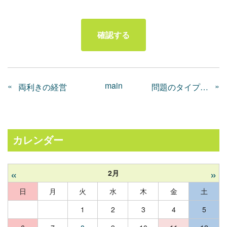
main
«
»
両利きの経営
問題のタイプとその解決への基本的な取り組み方
カレンダー
«
»
2月
日
月
火
水
木
金
土
1
2
3
4
5