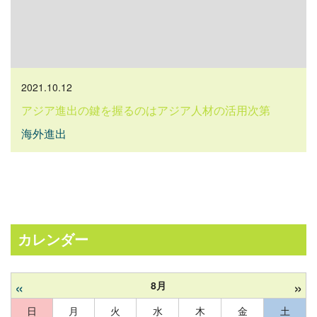
2021.10.12
アジア進出の鍵を握るのはアジア人材の活用次第
海外進出
カレンダー
«
»
8月
日
月
火
水
木
金
土