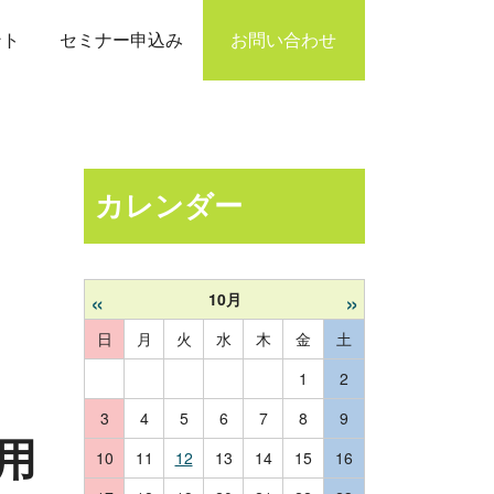
ント
セミナー申込み
お問い合わせ
カレンダー
«
»
10月
日
月
火
水
木
金
土
1
2
3
4
5
6
7
8
9
用
10
11
12
13
14
15
16