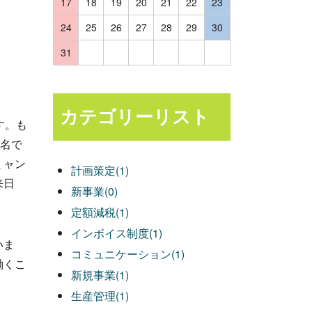
17
18
19
20
21
22
23
24
25
26
27
28
29
30
31
カテゴリーリスト
す。も
0名で
ミャン
計画策定(1)
来日
新事業(0)
定額減税(1)
インボイス制度(1)
いま
コミュニケーション(1)
働くこ
新規事業(1)
生産管理(1)