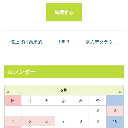
main
«
»
値上げは効果的
購入型クラウドファンディング
カレンダー
«
»
5月
日
月
火
水
木
金
土
1
2
3
4
5
6
7
8
9
10